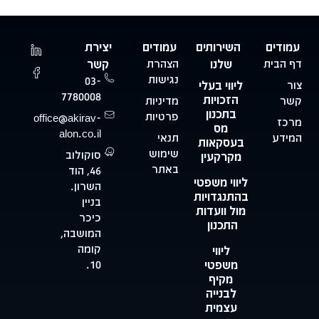
עמודים
השירותים
עמודים
יצירת
דף הבית
שלנו
הצהרת
קשר
נגישות
03-
צור
ליווי בעלי
7780008
הזכויות
קשר
מדיניות
בתכנון
פרטיות
office@akirav-
מרכז
מס
alon.co.il
המידע
תנאי
בעסקאות
שימוש
סוקולוב
מקרקעין
באתר
46, הוד
ליווי משפטי
השרון.
בהתנגדויות
בניין
מול וועדות
כיכר
התכנון
המושבה,
קומה
ליווי
משפטי
10.
מקיף
לבנייה
עצמית