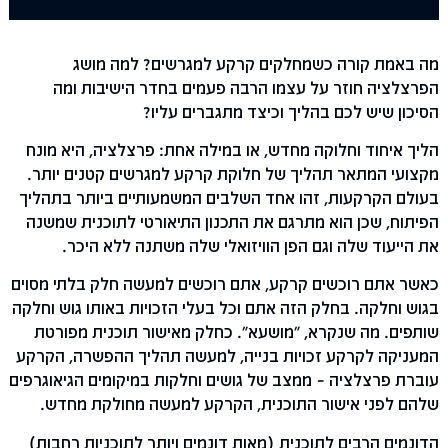
מה באמת קורה כשמחלקים קרקע למגרשים? למה מושג
הפרצלציה חוזר על עצמו הרבה פעמים בחדר הישיבות ומה
הסיכון שיש לכם בהליך וכיצד מתגברים עליו?
הליך איחוד וחלוקה מחדש, או במילה אחת: פרצלציה, היא מונח
מקצועי המתאר תהליך של חלוקת קרקע למגרשים קטנים יותר.
בעולם הקרקעות, זהו אחד השלבים המשמעותיים ביותר בתהליך
הפיתוח, שכן הוא מתרגם את התכנון התיאורטי לתוכנית שמשנה
את הייעוד שלה וגם הפן הוויזואלי שלה משתנה ללא היכר.
כאשר אתם רוכשים קרקע, אתם רוכשים למעשה חלק בלתי מסוים
בגוש וחלקה. בחלק הזה אתם וכל בעלי הזכויות באותו גוש וחלקה
שותפים. מה שנקרא, "מושעא". כחלק מאישור תוכנית מפורטת
המעניקה לקרקע זכויות בנייה, למעשה תהליך ההפשרה, הקרקע
עוברת פרצלציה – ממצב של גושים וחלקות במיקומים הגיאוגרפים
שלהם לפני אישור התוכנית, הקרקע למעשה מחולקת מחדש.
הדונמים הרבים לתוכנית (מאות דונמים ויותר לתוכניות רחבות)