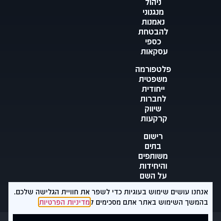
ניהול
מנגנוני
נאמנות
להבטחת
כספי
עסקאות
פלטפורמה
משפטית
ייחודית
לחברות
שיווק
קרקעות
רישום
בתים
משותפים
והיחידות
על השם
בעלי
אנחנו עושים שימוש בעוגיות כדי לשפר את חוויית הגלישה שלכם.
הזכויות
בהמשך השימוש באתר אתם מסכימים ל
מדיניות הפרטיות
כל הזכויות שמורות © עקירב אלון ושות’ בע”מ 2024