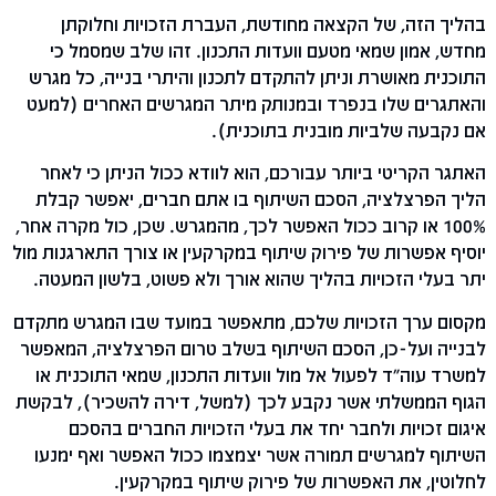
בהליך הזה, של הקצאה מחודשת, העברת הזכויות וחלוקתן
מחדש, אמון שמאי מטעם וועדות התכנון. זהו שלב שמסמל כי
התוכנית מאושרת וניתן להתקדם לתכנון והיתרי בנייה, כל מגרש
והאתגרים שלו בנפרד ובמנותק מיתר המגרשים האחרים (למעט
אם נקבעה שלביות מובנית בתוכנית).
האתגר הקריטי ביותר עבורכם, הוא לוודא ככול הניתן כי לאחר
הליך הפרצלציה, הסכם השיתוף בו אתם חברים, יאפשר קבלת
100% או קרוב ככול האפשר לכך, מהמגרש. שכן, כול מקרה אחר,
יוסיף אפשרות של פירוק שיתוף במקרקעין או צורך התארגנות מול
יתר בעלי הזכויות בהליך שהוא אורך ולא פשוט, בלשון המעטה.
מקסום ערך הזכויות שלכם, מתאפשר במועד שבו המגרש מתקדם
לבנייה ועל-כן, הסכם השיתוף בשלב טרום הפרצלציה, המאפשר
למשרד עוה"ד לפעול אל מול וועדות התכנון, שמאי התוכנית או
הגוף הממשלתי אשר נקבע לכך (למשל, דירה להשכיר), לבקשת
איגום זכויות ולחבר יחד את בעלי הזכויות החברים בהסכם
השיתוף למגרשים תמורה אשר יצמצמו ככול האפשר ואף ימנעו
לחלוטין, את האפשרות של פירוק שיתוף במקרקעין.